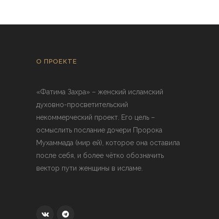
О ПРОЕКТЕ
«Фатима Захра» – женский исламский
духовно-просветительский
некоммерческий проект. Его цель –
осмыслить послание дочери Пророка
Мухаммада (мир ей), которое она оставила
после себя, и более чётко обозначить
вектор пути женщины в исламе.