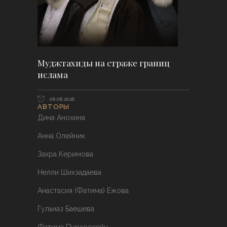
Муджтахиды на страже границ
ислама
06.08.2026
АВТОРЫ
Дина Анохина
Анна Олейник
Захра Керимова
Нелли Шихзадаева
Анастасия (Фатима) Ежова
Гульназ Баешева
Фатима Пурхоссейн