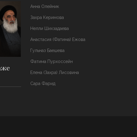
Анна Олейник
Захра Керимова
Нелли Шихзадаева
Анастасия (Фатима) Ежова
Гульназ Баешева
Фатима Пурхоссейн
аже
Елена (Захра) Лисовина
Сара Фарид