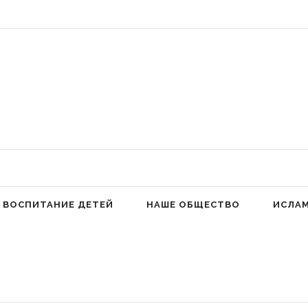
 Аллах людей к молитве для избавления от гордыни» (Фатима аз-Захра,
ВОСПИТАНИЕ ДЕТЕЙ
НАШЕ ОБЩЕСТВО
ИСЛА