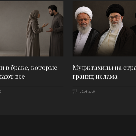
 в браке, которые
Муджтахиды на стр
шают все
границ ислама
6
06.08.2026