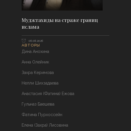
Муджтахиды на страже границ
ислама
06.08.2026
АВТОРЫ
Дина Анохина
Анна Олейник
Захра Керимова
Нелли Шихзадаева
Анастасия (Фатима) Ежова
Гульназ Баешева
Фатима Пурхоссейн
Елена (Захра) Лисовина