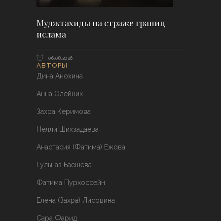
Муджтахиды на страже границ
ислама
06.08.2026
АВТОРЫ
Дина Анохина
Анна Олейник
Захра Керимова
Нелли Шихзадаева
Анастасия (Фатима) Ежова
Гульназ Баешева
Фатима Пурхоссейн
Елена (Захра) Лисовина
Сара Фарид