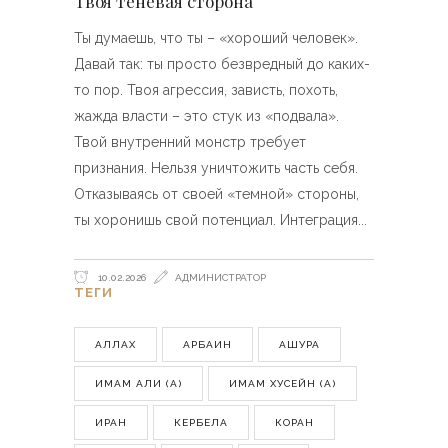
Твоя теневая сторона
Ты думаешь, что ты – «хороший человек».
Давай так: ты просто безвредный до каких-
то пор. Твоя агрессия, зависть, похоть,
жажда власти – это стук из «подвала».
Твой внутренний монстр требует
признания. Нельзя уничтожить часть себя.
Отказываясь от своей «темной» стороны,
ты хоронишь свой потенциал. Интеграция
10.02.2026
АДМИНИСТРАТОР
ТЕГИ
АЛЛАХ
АРБАИН
АШУРА
ИМАМ АЛИ (А)
ИМАМ ХУСЕЙН (А)
ИРАН
КЕРБЕЛА
КОРАН