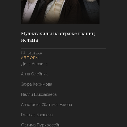
Муджтахиды на страже границ
ислама
06.08.2026
АВТОРЫ
Дина Анохина
Анна Олейник
Захра Керимова
Нелли Шихзадаева
Анастасия (Фатима) Ежова
Гульназ Баешева
Фатима Пурхоссейн