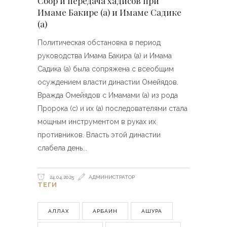
Сбор и передача хадисов при
Имаме Бакире (а) и Имаме Садике
(а)
Политическая обстановка в период
руководства Имама Бакира (а) и Имама
Садика (а) была сопряжена с всеобщим
осуждением власти династии Омейядов.
Вражда Омейядов с Имамами (а) из рода
Пророка (с) и их (а) последователями стала
мощным инструментом в руках их
противников. Власть этой династии
слабела день
24.04.2025
АДМИНИСТРАТОР
ТЕГИ
АЛЛАХ
АРБАИН
АШУРА