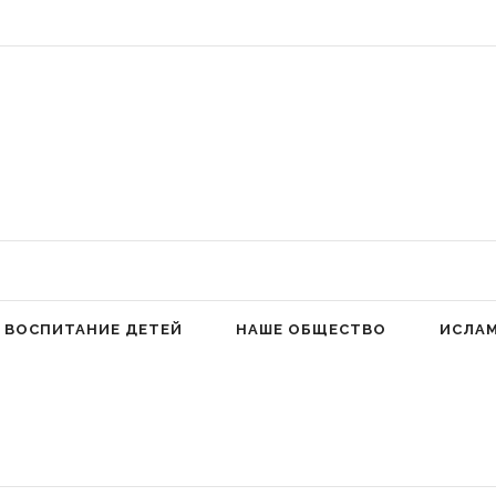
 Аллах людей к молитве для избавления от гордыни» (Фатима аз-Захра,
ВОСПИТАНИЕ ДЕТЕЙ
НАШЕ ОБЩЕСТВО
ИСЛА