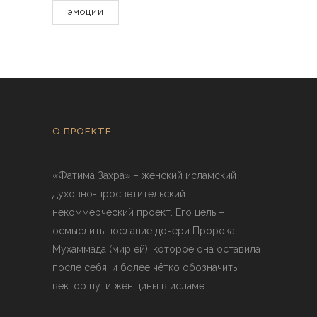
ЭМОЦИИ
О ПРОЕКТЕ
«Фатима Захра» – женский исламский
духовно-просветительский
некоммерческий проект. Его цель –
осмыслить послание дочери Пророка
Мухаммада (мир ей), которое она оставила
после себя, и более чётко обозначить
вектор пути женщины в исламе.