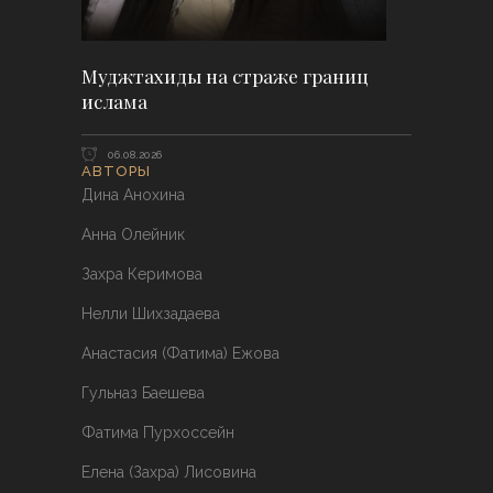
Муджтахиды на страже границ
ислама
06.08.2026
АВТОРЫ
Дина Анохина
Анна Олейник
Захра Керимова
Нелли Шихзадаева
Анастасия (Фатима) Ежова
Гульназ Баешева
Фатима Пурхоссейн
Елена (Захра) Лисовина