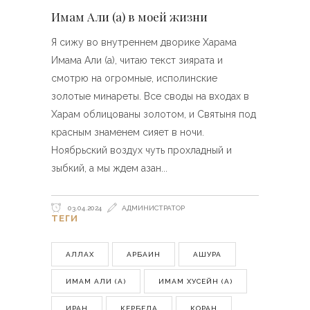
Имам Али (а) в моей жизни
Я сижу во внутреннем дворике Харама
Имама Али (а), читаю текст зиярата и
смотрю на огромные, исполинские
золотые минареты. Все своды на входах в
Харам облицованы золотом, и Святыня под
красным знаменем сияет в ночи.
Ноябрьский воздух чуть прохладный и
зыбкий, а мы ждем азан
03.04.2024
АДМИНИСТРАТОР
ТЕГИ
АЛЛАХ
АРБАИН
АШУРА
ИМАМ АЛИ (А)
ИМАМ ХУСЕЙН (А)
ИРАН
КЕРБЕЛА
КОРАН