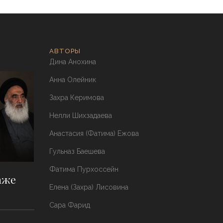
АВТОРЫ
Дина Анохина
Анна Олейник
Захра Керимова
Нелли Шихзадаева
Анастасия (Фатима) Ежова
Гульназ Баешева
Фатима Пурхоссейн
аже
Елена (Захра) Лисовина
Сара Фарид