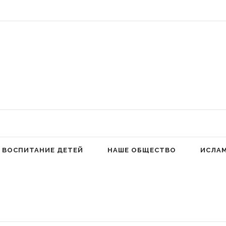
 Аллах людей к молитве для избавления от гордыни» (Фатима аз-Захра,
ВОСПИТАНИЕ ДЕТЕЙ
НАШЕ ОБЩЕСТВО
ИСЛА