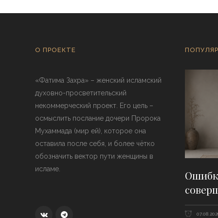
О ПРОЕКТЕ
ПОПУЛЯР
«Фатима Захра» – женский исламский
духовно-просветительский
некоммерческий проект. Его цель –
осмыслить послание дочери Пророка
Мухаммада (мир ей), которое она
оставила после себя, и более чётко
обозначить вектор пути женщины в
исламе.
Ошибки
совер
07.08.202