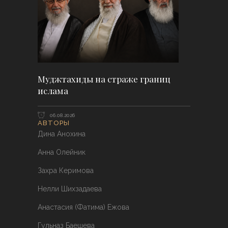
Муджтахиды на страже границ
ислама
06.08.2026
АВТОРЫ
Дина Анохина
Анна Олейник
Захра Керимова
Нелли Шихзадаева
Анастасия (Фатима) Ежова
Гульназ Баешева