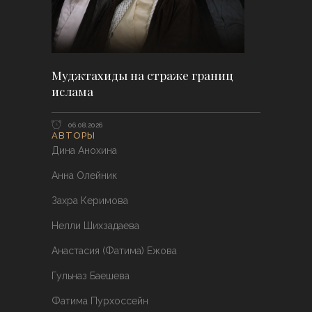
Муджтахиды на страже границ
ислама
06.08.2026
АВТОРЫ
Дина Анохина
Анна Олейник
Захра Керимова
Нелли Шихзадаева
Анастасия (Фатима) Ежова
Гульназ Баешева
Фатима Пурхоссейн