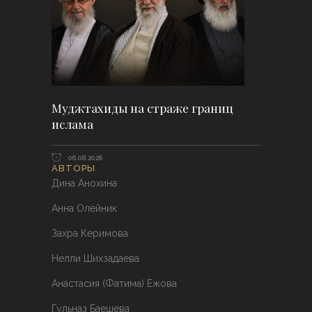
Муджтахиды на страже границ
ислама
06.08.2026
АВТОРЫ
Дина Анохина
Анна Олейник
Захра Керимова
Нелли Шихзадаева
Анастасия (Фатима) Ежова
Гульназ Баешева