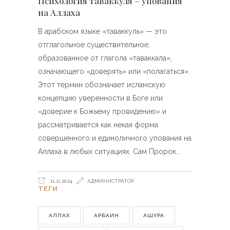
Психология таваккуля – упования
на Аллаха
В арабском языке «таваккуль» — это
отглагольное существительное,
образованное от глагола «таваккала»,
означающего «доверять» или «полагаться».
Этот термин обозначает исламскую
концепцию уверенности в Боге или
«доверие к Божьему провидению» и
рассматривается как некая форма
совершенного и единоличного упования на
Аллаха в любых ситуациях. Сам Пророк
11.11.2024
АДМИНИСТРАТОР
ТЕГИ
АЛЛАХ
АРБАИН
АШУРА