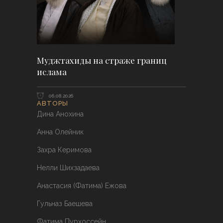
Муджтахиды на страже границ
ислама
06.08.2026
АВТОРЫ
Дина Анохина
Анна Олейник
Захра Керимова
Нелли Шихзадаева
Анастасия (Фатима) Ежова
Гульназ Баешева
Фатима Пурхоссейн