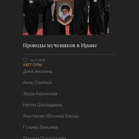
Проводы мучеников в Иране
24.07.2026
АВТОРЫ
Дина Анохина
Анна Олейник
Захра Керимова
Нелли Шихзадаева
Анастасия (Фатима) Ежова
Гульназ Баешева
Фатима Пурхоссейн