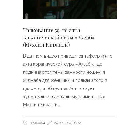
Толкование 59-го аята
коранической суры «Ахзаб»
(Мухсин Кираати)
В данном видео приводится тафсир 59-го
аята коранической суры «Ахзаб», где
поднимаются темы важности ношения
хиджаба для женщины и пользы этого в
целом для общества. Аят толкует
худжатуль-ислам валь-муслимин шейх
Мухсин Кираати.
05.11.2024
АДМИНИСТРАТОР