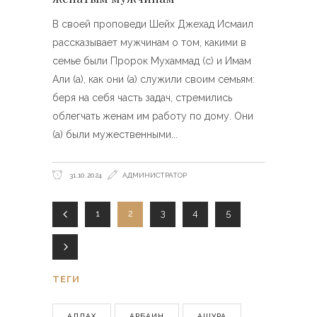
В своей проповеди Шейх Джехад Исмаил
рассказывает мужчинам о том, какими в
семье были Пророк Мухаммад (с) и Имам
Али (а), как они (а) служили своим семьям:
беря на себя часть задач, стремились
облегчать женам им работу по дому. Они
(а) были мужественными
31.10.2024
АДМИНИСТРАТОР
1
2
3
4
5
ТЕГИ
АЛЛАХ
АРБАИН
АШУРА