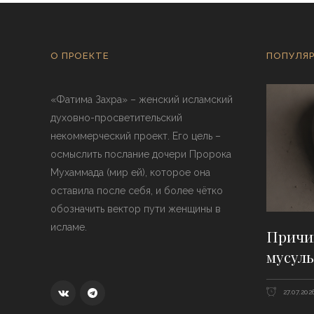
О ПРОЕКТЕ
ПОПУЛЯР
«Фатима Захра» – женский исламский
духовно-просветительский
некоммерческий проект. Его цель –
осмыслить послание дочери Пророка
Мухаммада (мир ей), которое она
оставила после себя, и более чётко
обозначить вектор пути женщины в
исламе.
Причи
мусуль
27.07.202