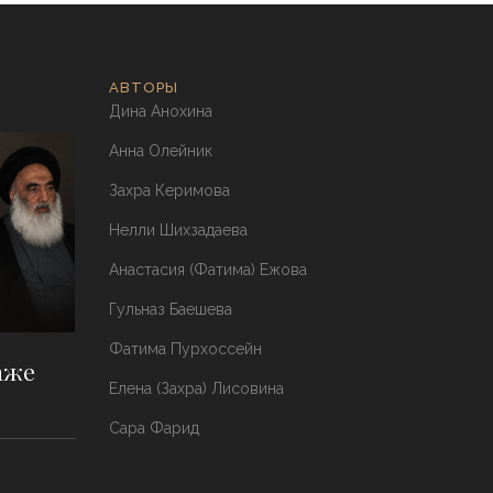
АВТОРЫ
Дина Анохина
Анна Олейник
Захра Керимова
Нелли Шихзадаева
Анастасия (Фатима) Ежова
Гульназ Баешева
Фатима Пурхоссейн
аже
Елена (Захра) Лисовина
Сара Фарид