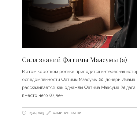
Сила знаний Фатимы Маасумы (а)
В этом коротком ролике приводится интересная исто
осведомленности Фатимы Маасумы (а), дочери Имама Ка
рассказывается, как однажды Фатима Маасума (а) дала 
вместо него (а), чем
29.04.2025
АДМИНИСТРАТОР