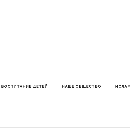
 Аллах людей к молитве для избавления от гордыни» (Фатима аз-Захра,
ВОСПИТАНИЕ ДЕТЕЙ
НАШЕ ОБЩЕСТВО
ИСЛА