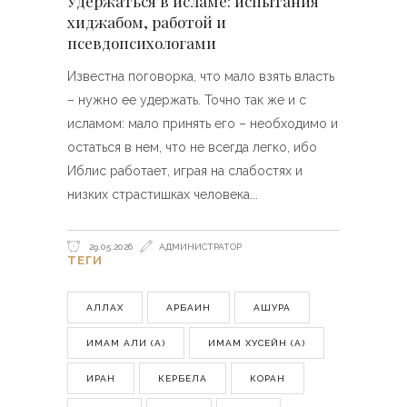
Удержаться в исламе: испытания
хиджабом, работой и
псевдопсихологами
Известна поговорка, что мало взять власть
– нужно ее удержать. Точно так же и с
исламом: мало принять его – необходимо и
остаться в нем, что не всегда легко, ибо
Иблис работает, играя на слабостях и
низких страстишках человека
29.05.2026
АДМИНИСТРАТОР
ТЕГИ
АЛЛАХ
АРБАИН
АШУРА
ИМАМ АЛИ (А)
ИМАМ ХУСЕЙН (А)
ИРАН
КЕРБЕЛА
КОРАН