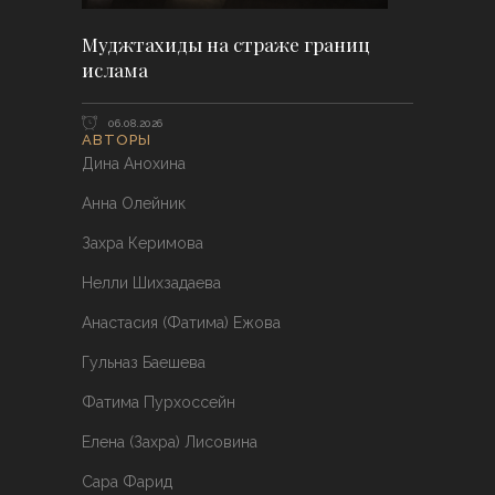
Муджтахиды на страже границ
ислама
06.08.2026
АВТОРЫ
Дина Анохина
Анна Олейник
Захра Керимова
Нелли Шихзадаева
Анастасия (Фатима) Ежова
Гульназ Баешева
Фатима Пурхоссейн
Елена (Захра) Лисовина
Сара Фарид