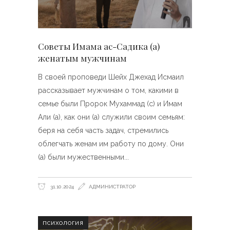
Советы Имама ас-Садика (а)
женатым мужчинам
В своей проповеди Шейх Джехад Исмаил
рассказывает мужчинам о том, какими в
семье были Пророк Мухаммад (с) и Имам
Али (а), как они (а) служили своим семьям:
беря на себя часть задач, стремились
облегчать женам им работу по дому. Они
(а) были мужественными
31.10.2024
АДМИНИСТРАТОР
ПСИХОЛОГИЯ