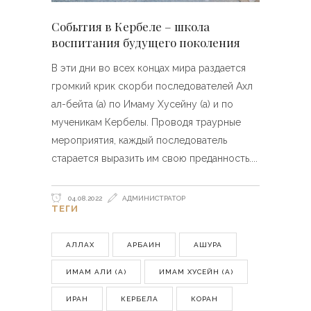
События в Кербеле – школа
воспитания будущего поколения
В эти дни во всех концах мира раздается
громкий крик скорби последователей Ахл
ал-бейта (а) по Имаму Хусейну (а) и по
мученикам Кербелы. Проводя траурные
мероприятия, каждый последователь
старается выразить им свою преданность.
04.08.2022
АДМИНИСТРАТОР
ТЕГИ
АЛЛАХ
АРБАИН
АШУРА
ИМАМ АЛИ (А)
ИМАМ ХУСЕЙН (А)
ИРАН
КЕРБЕЛА
КОРАН