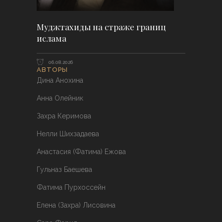
Муджтахиды на страже границ
ислама
06.08.2026
АВТОРЫ
Дина Анохина
Анна Олейник
Захра Керимова
Нелли Шихзадаева
Анастасия (Фатима) Ежова
Гульназ Баешева
Фатима Пурхоссейн
Елена (Захра) Лисовина