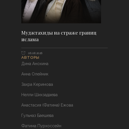
Муджтахиды на страже границ
ислама
06.08.2026
АВТОРЫ
Дина Анохина
Анна Олейник
Захра Керимова
Нелли Шихзадаева
Анастасия (Фатима) Ежова
Гульназ Баешева
Фатима Пурхоссейн