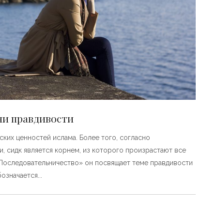
ани правдивости
ских ценностей ислама. Более того, согласно
 сидк является корнем, из которого произрастают все
«Последовательничество» он посвящает теме правдивости
бозначается