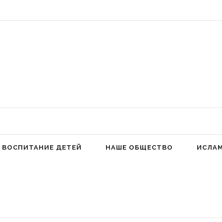
 Аллах людей к молитве для избавления от гордыни» (Фатима аз-Захра,
ВОСПИТАНИЕ ДЕТЕЙ
НАШЕ ОБЩЕСТВО
ИСЛА