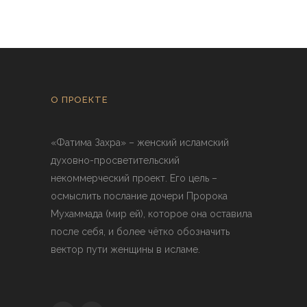
О ПРОЕКТЕ
«Фатима Захра» – женский исламский
духовно-просветительский
некоммерческий проект. Его цель –
осмыслить послание дочери Пророка
Мухаммада (мир ей), которое она оставила
после себя, и более чётко обозначить
вектор пути женщины в исламе.