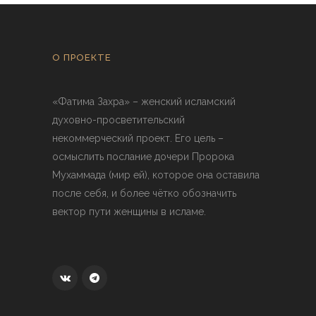
О ПРОЕКТЕ
«Фатима Захра» – женский исламский
духовно-просветительский
некоммерческий проект. Его цель –
осмыслить послание дочери Пророка
Мухаммада (мир ей), которое она оставила
после себя, и более чётко обозначить
вектор пути женщины в исламе.